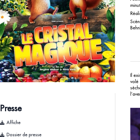
minut
Réal
Scén
Behn
Il ex
volé
séch
l’ave
Presse
Affiche
Dossier de presse