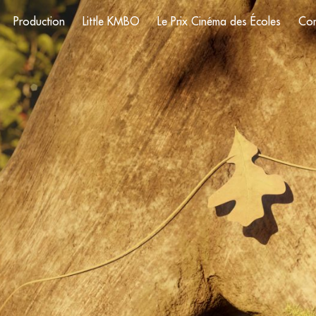
Production
Little KMBO
Le Prix Cinéma des Écoles
Con