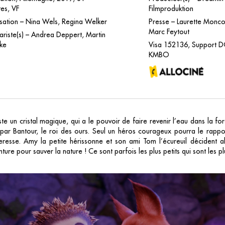
es, VF
Filmproduktion
isation – Nina Wels, Regina Welker
Presse – Laurette Monco
Marc Feytout
ariste(s) – Andrea Deppert, Martin
ke
Visa 152136, Support D
KMBO
iste un cristal magique, qui a le pouvoir de faire revenir l’eau dans la for
 par Bantour, le roi des ours. Seul un héros courageux pourra le rappor
eresse. Amy la petite hérissonne et son ami Tom l’écureuil décident al
nture pour sauver la nature ! Ce sont parfois les plus petits qui sont les 