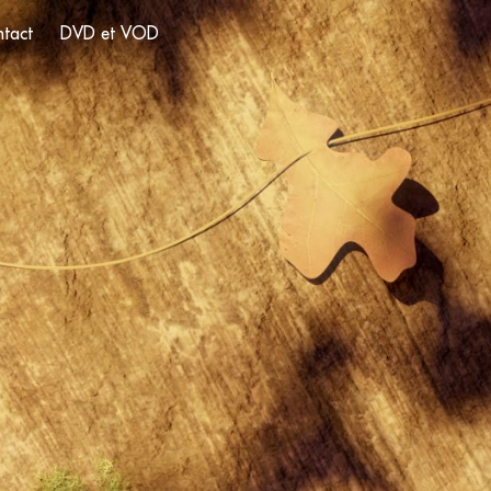
tact
DVD et VOD