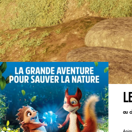
L
au c
Anim