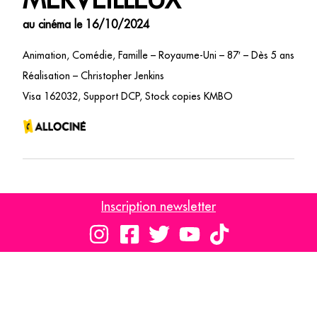
au cinéma le 16/10/2024
Animation, Comédie, Famille – Royaume-Uni – 87′ – Dès 5 ans
Réalisation – Christopher Jenkins
Visa 162032, Support DCP, Stock copies KMBO
C’est bien connu, les chats ont plusieurs vies ! Croquette vient
Inscription newsletter
de gâcher celle de trop et il ferait tout pour retrouver Rose,
sa maîtresse adorée. On lui accorde une dernière chance,
cependant une règle a changé : Croquette peut revenir, mais
à un détail près… Désormais transformé en cheval, chien,
perroquet ou poisson, l’aventure ne fait que commencer !