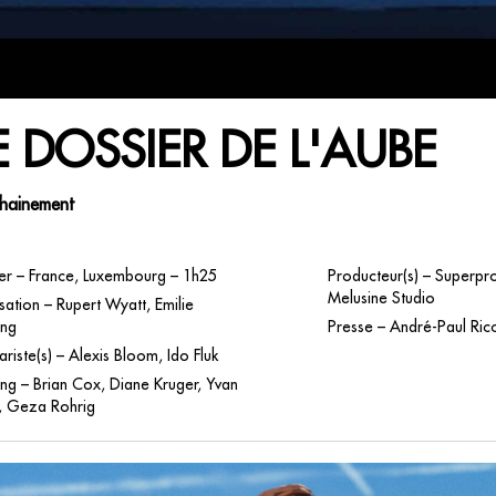
E DOSSIER DE L'AUBE
hainement
ller – France, Luxembourg – 1h25
Producteur(s) – Superpr
Melusine Studio
sation – Rupert Wyatt, Emilie
ng
Presse – André-Paul Ricc
riste(s) – Alexis Bloom, Ido Fluk
ing – Brian Cox, Diane Kruger, Yvan
l, Geza Rohrig