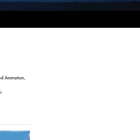
od Animation,
i