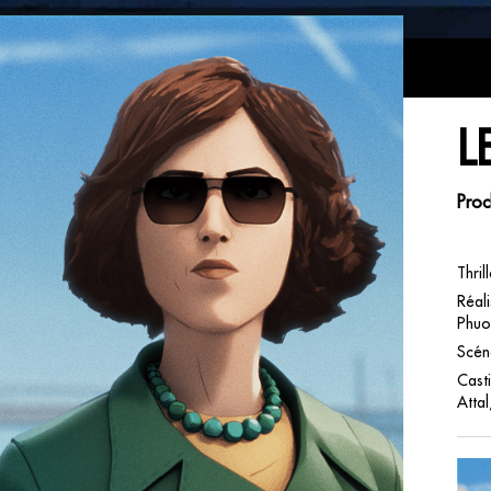
L
Proc
Thri
Réali
Phuo
Scéna
Cast
Atta