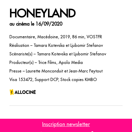
HONEYLAND
au cinéma le 16/09/2020
Documentaire, Macédoine, 2019, 86 min, VOSTFR
Réalisation – Tamara Kotevska et Ljubomir Stefanov
Scénariste(s) – Tamara Kotevska et Ljubomir Stefanov
Producteur(s) – Trice Films, Apolo Media
Presse – Laurette Monconduit et Jean-Marc Feytout
Visa 153472, Support DCP, Stock copies KMBO
Hatidze est une des dernières personnes à récolter le miel de
Inscription newsletter
manière traditionnelle, dans les montagnes désertiques de