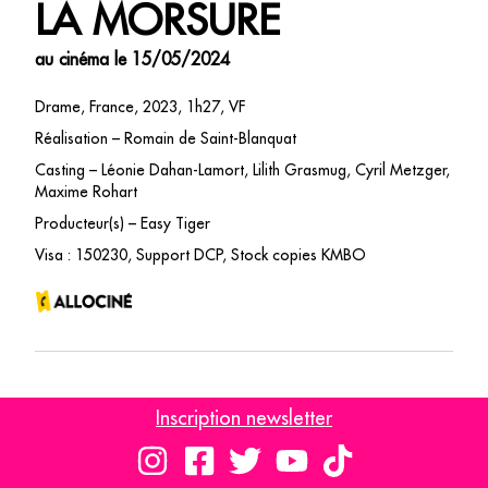
LA MORSURE
au cinéma le 15/05/2024
Drame, France, 2023, 1h27, VF
Réalisation – Romain de Saint-Blanquat
Casting – Léonie Dahan-Lamort, Lilith Grasmug, Cyril Metzger,
Maxime Rohart
Producteur(s) – Easy Tiger
Visa : 150230, Support DCP, Stock copies KMBO
Inscription newsletter
1967, pendant le Mardi gras. Françoise, pensionnaire d’un
lycée catholique, fait un cauchemar où elle se voit brulée vive.
Persuadée qu’il ne lui reste qu’une seule nuit avant sa mort,
elle fait le mur avec son amie Delphine pour vivre cette nuit