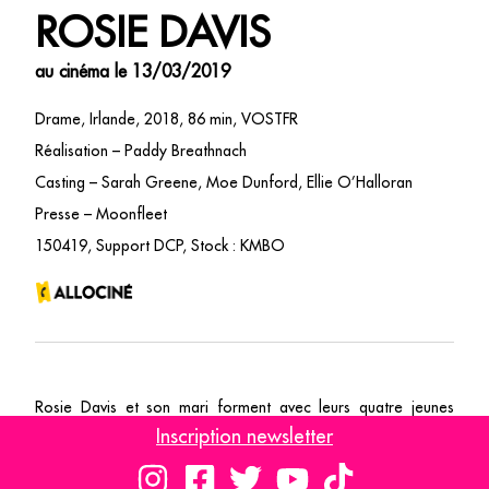
ROSIE DAVIS
au cinéma le 13/03/2019
Drame, Irlande, 2018, 86 min, VOSTFR
Réalisation – Paddy Breathnach
Casting – Sarah Greene, Moe Dunford, Ellie O’Halloran
Presse – Moonfleet
150419, Support DCP, Stock : KMBO
Rosie Davis et son mari forment avec leurs quatre jeunes
enfants une famille modeste mais heureuse. Le jour où leur
Inscription newsletter
propriétaire décide de vendre leur maison, leur vie bascule
dans la précarité. Trouver une chambre à Dublin, même pour