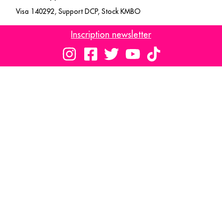
Visa 140292, Support DCP, Stock KMBO
Inscription newsletter
Un hommage à la peinture d’Edward Hopper et à la vie
quotidienne américaine des années 1930 aux années 1960,
avec la mise en scène de treize de ses tableaux prenant vie et
restituant le contexte social, politique et culturel de l’époque
à travers le regard du personnage féminin, Shirley.
Personnage directement inspiré de Joséphine son épouse, un
modèle unique et froid. La vision d’une réalité ordinaire, sans
concession.