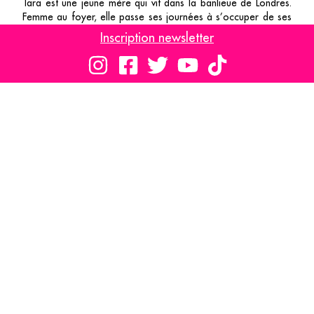
Tara est une jeune mère qui vit dans la banlieue de Londres.
Femme au foyer, elle passe ses journées à s’occuper de ses
enfants, de la maison et à attendre le retour de son mari le
Inscription newsletter
soir. Cette vie calme et rangée lui pèse de plus en plus,
jusqu’à ce qu’elle ne puisse plus supporter sa situation. Elle
commence à se promener dans Londres, redécouvre le plaisir
de s’acheter des livres, et songe à suivre des cours d’art. Son
mari Mark, qui travaille dur chaque jour, ne comprend pas ses
nouvelles envies. Tara prendra sur elle jusqu’au jour où,
acculée, elle pensera à changer de vie.